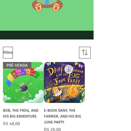
Filtro
PRÉ-VENDA
BOB, THE FROG, AND
E-BOOK DANY, THE
HIS BIG ADVENTURE
FARMER, AND HIS BIG
JUNE PARTY
Preço
R$ 48,00
Preço
R$ 29,00