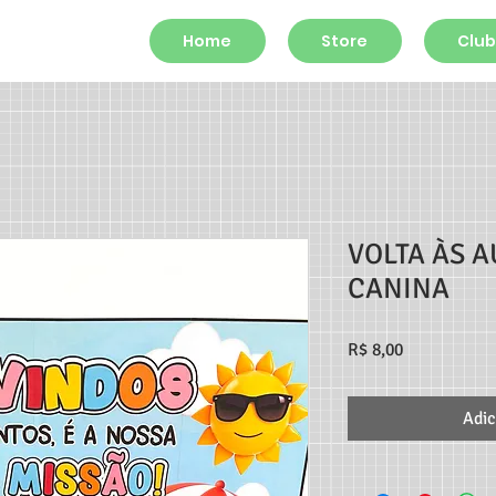
Home
Store
Club
VOLTA ÀS 
CANINA
Preço
R$ 8,00
Adic