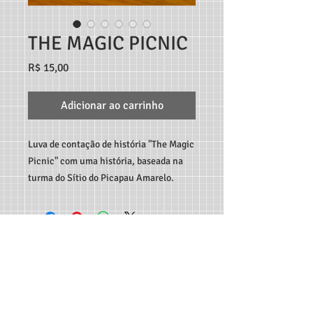
THE MAGIC PICNIC
Preço
R$ 15,00
Adicionar ao carrinho
Luva de contação de história "The Magic
Picnic" com uma história, baseada na
turma do Sítio do Picapau Amarelo.
TEACHER MARCO ANDRÉ RECURSOS DIGITAIS - RUA
C189, 65, JARDIM AMÉRICA, GOIÂNIA-GO, CEP:
74.265-
300
CONTATO:
62 982933115
-
professormarcoandre@gmail.com