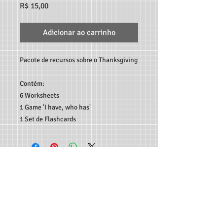
Preço
R$ 15,00
Adicionar ao carrinho
Pacote de recursos sobre o Thanksgiving
Contém:
6 Worksheets
1 Game 'I have, who has'
1 Set de Flashcards
TEACHER MARCO ANDRÉ RECURSOS DIGITAIS - RUA
C189, 65, JARDIM AMÉRICA, GOIÂNIA-GO, CEP:
74.265-
300
CONTATO:
62 982933115
-
professormarcoandre@gmail.com