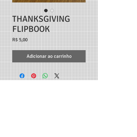
THANKSGIVING
FLIPBOOK
Preço
R$ 5,00
Adicionar ao carrinho
TEACHER MARCO ANDRÉ RECURSOS DIGITAIS - RUA
C189, 65, JARDIM AMÉRICA, GOIÂNIA-GO, CEP:
74.265-
300
CONTATO:
62 982933115
-
professormarcoandre@gmail.com
As entregas dos produtos são feitas de forma automática
em seu e-mail e disponibilizadas para download - Não
serão aceitas trocas e devoluções e reembolsos serão feitos