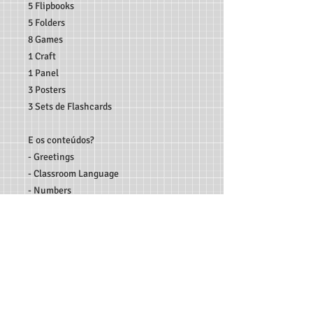
5 Flipbooks
5 Folders
8 Games
1 Craft
1 Panel
3 Posters
3 Sets de Flashcards
E os conteúdos?
- Greetings
- Classroom Language
- Numbers
- Holidays
- School Supplies
- Modal Verbs
Entre outros...