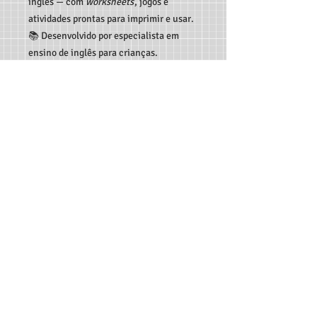
inglês — com
worksheets
, jogos e
atividades prontas para imprimir e usar.
📚 Desenvolvido por especialista em
ensino de inglês para crianças.
💡
Leve essa aventura para sua turma
hoje mesmo!
TEACHER MARCO ANDRÉ RECURSOS DIGITAIS - RUA
C189, 65, JARDIM AMÉRICA, GOIÂNIA-GO, CEP:
74.265-
300
CONTATO:
62 982933115
-
professormarcoandre@gmail.com
As entregas dos produtos são feitas de forma automática
em seu e-mail e disponibilizadas para download - Não
serão aceitas trocas e devoluções e reembolsos serão feitos
somente se houver falha no envio do arquivo ou falha no
download do mesmo.