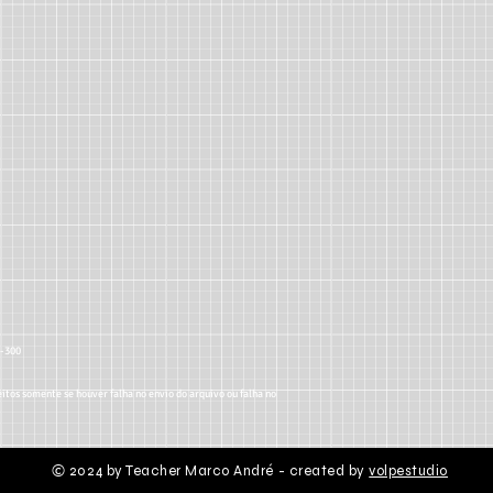
5-300
itos somente se houver falha no envio do arquivo ou falha no
2024 by Teacher Marco André - created by
volpestudio
©