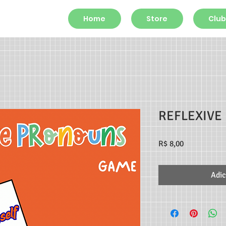
Home
Store
Club
REFLEXIVE
Preço
R$ 8,00
Adic