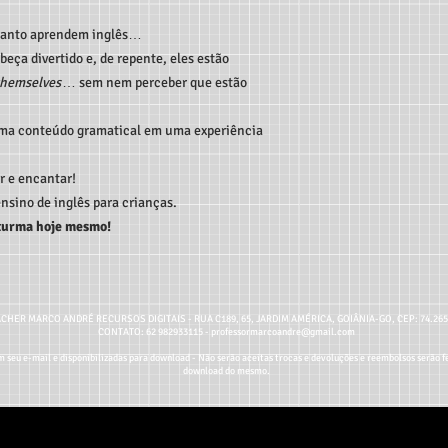
uanto aprendem inglês…
eça divertido e, de repente, eles estão
themselves
… sem nem perceber que estão
ma conteúdo gramatical em uma experiência
r e encantar!
nsino de inglês para crianças.
 turma hoje mesmo!
CHER MARCO ANDRÉ RECURSOS DIGITAIS - RUA C189, 65, JARDIM AMÉRICA, GOIÂNIA-GO, CEP: 74.26
CONTATO: 62 982933115 -
professormarcoandre@gmail.com
 seu e-mail e disponibilizadas para download - Não serão aceitas trocas e devoluções e reembolsos serão fe
download do mesmo.