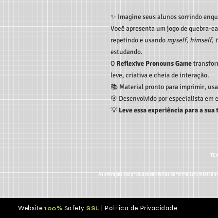
✨ Imagine seus alunos sorrindo enq
Você apresenta um jogo de quebra-cab
repetindo e usando
myself
,
himself
,
estudando.
O
Reflexive Pronouns Game
transfor
leve, criativa e cheia de interação.
📚 Material pronto para imprimir, usa
🎯 Desenvolvido por especialista em e
💡
Leve essa experiência para a sua
TEA
As entregas dos produtos são feitas de forma automática em
Website
Safety
|
Politica de Privacidade
100%
S
SL