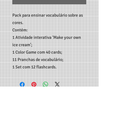
Pack para ensinar vocabulário sobre as
cores.
Contém:
1 Atividade interativa ‘Make your own
ice cream’;
1 Color Game com 40 cards;
11 Pranchas de vocabulário;
1 Set com 12 flashcards.
TEACHER MARCO ANDRÉ RECURSOS DIGITAIS - RUA
C189, 65, JARDIM AMÉRICA, GOIÂNIA-GO, CEP:
74.265-
300
CONTATO:
62 982933115
-
professormarcoandre@gmail.com
As entregas dos produtos são feitas de forma automática