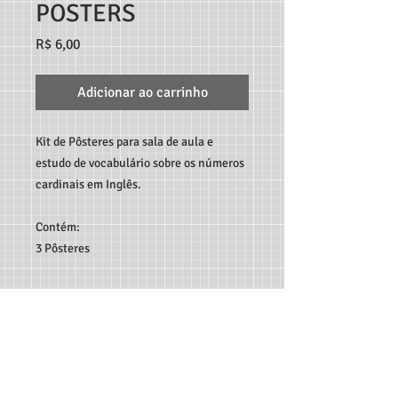
POSTERS
Preço
R$ 6,00
Adicionar ao carrinho
Kit de Pôsteres para sala de aula e
estudo de vocabulário sobre os números
cardinais em Inglês.
Contém:
3 Pôsteres
TEACHER MARCO ANDRÉ RECURSOS DIGITAIS - RUA
C189, 65, JARDIM AMÉRICA, GOIÂNIA-GO, CEP:
74.265-
300