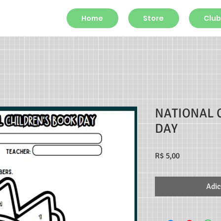
Home
Store
Club
NATIONAL 
DAY
Preço
R$ 5,00
Adic