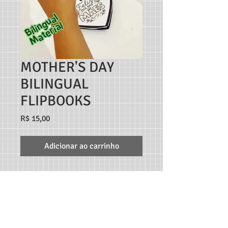
MOTHER'S DAY
BILINGUAL
FLIPBOOKS
Preço
R$ 15,00
Adicionar ao carrinho
TEACHER MARCO ANDRÉ RECURSOS DIGITAIS - RUA
C189, 65, JARDIM AMÉRICA, GOIÂNIA-GO, CEP:
74.265-