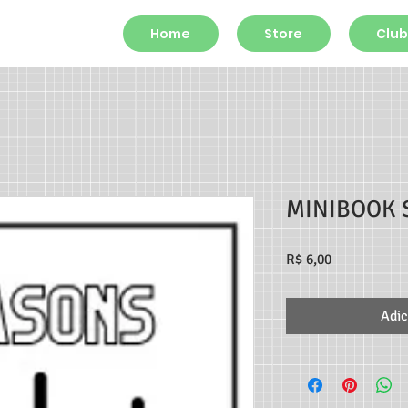
Home
Store
Club
MINIBOOK 
Preço
R$ 6,00
Adic