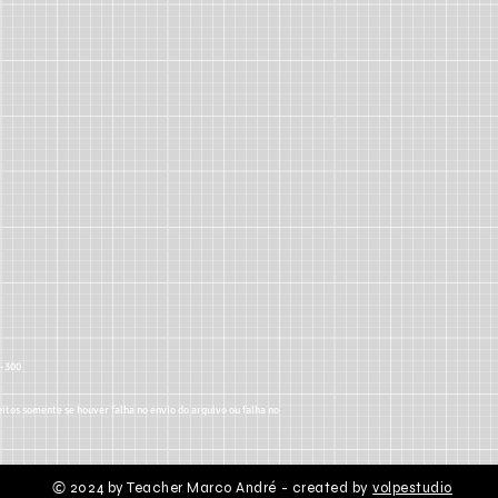
5-300
itos somente se houver falha no envio do arquivo ou falha no
2024 by Teacher Marco André - created by
volpestudio
©