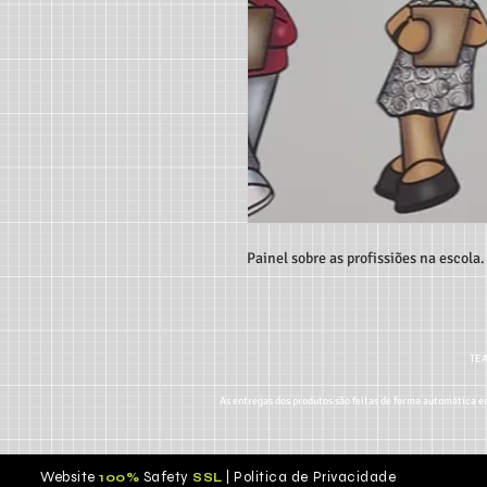
Painel sobre as profissiões na escola.
TEA
As entregas dos produtos são feitas de forma automática em
Website
Safety
|
Politica de Privacidade
100%
S
SL