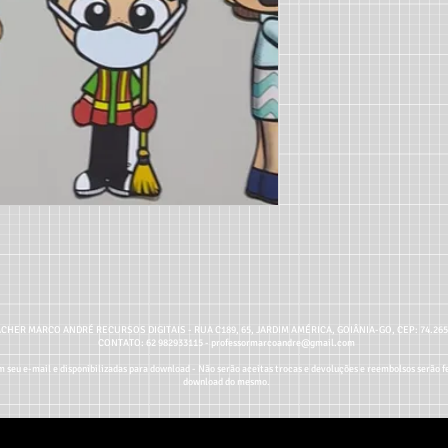
CHER MARCO ANDRÉ RECURSOS DIGITAIS - RUA C189, 65, JARDIM AMÉRICA, GOIÂNIA-GO, CEP: 74.26
CONTATO: 62 982933115 -
professormarcoandre@gmail.com
 seu e-mail e disponibilizadas para download - Não serão aceitas trocas e devoluções e reembolsos serão fe
download do mesmo.