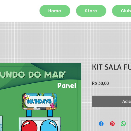
Home
Store
Club
KIT SALA 
Preço
R$ 30,00
Adic