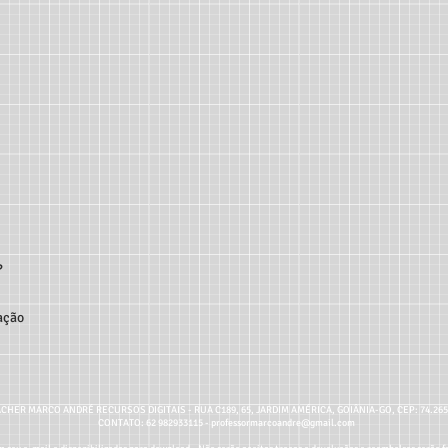
?
ação
CHER MARCO ANDRÉ RECURSOS DIGITAIS - RUA C189, 65, JARDIM AMÉRICA, GOIÂNIA-GO, CEP: 74.26
CONTATO: 62 982933115 -
professormarcoandre@gmail.com