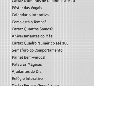
Cartaz Numerais de Dedinhos até 10
Pôster das Vogais
Calendário Interativo
Como está o Tempo?
Cartaz Quantos Somos?
Aniversariantes do Mês
Cartaz Quadro Numérico até 100
Semáforo do Comportamento
Painel Bem-vindos!
Palavras Mágicas
Ajudantes do Dia
Relógio Interativo
Cartaz Formas Geométricas
Pôster Formas Geométricas
Giz das Cores
50 Elementos para decoração (tamanho
A4)
Bandeirolas