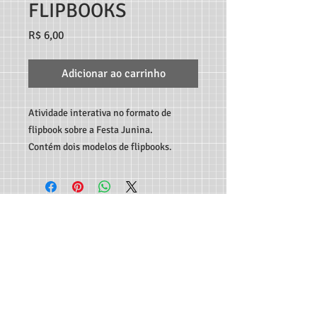
FLIPBOOKS
Preço
R$ 6,00
Adicionar ao carrinho
Atividade interativa no formato de
flipbook sobre a Festa Junina.
Contém dois modelos de flipbooks.
TEACHER MARCO ANDRÉ RECURSOS DIGITAIS - RUA
C189, 65, JARDIM AMÉRICA, GOIÂNIA-GO, CEP:
74.265-
300
CONTATO:
62 982933115
-
professormarcoandre@gmail.com
As entregas dos produtos são feitas de forma automática
em seu e-mail e disponibilizadas para download - Não