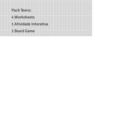
Pack Teens:
4 Worksheets
1 Atividade Interativa
1 Board Game
1 Set de Flashcards
Arquivo em PDF pronto para impressão.
TEACHER MARCO ANDRÉ RECURSOS DIGITAIS - RUA
C189, 65, JARDIM AMÉRICA, GOIÂNIA-GO, CEP:
74.265-
300
CONTATO:
62 982933115
-
professormarcoandre@gmail.com
As entregas dos produtos são feitas de forma automática
em seu e-mail e disponibilizadas para download - Não
serão aceitas trocas e devoluções e reembolsos serão feitos
somente se houver falha no envio do arquivo ou falha no