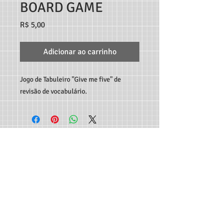
BOARD GAME
Preço
R$ 5,00
Adicionar ao carrinho
Jogo de Tabuleiro "Give me five" de
revisão de vocabulário.
TEACHER MARCO ANDRÉ RECURSOS DIGITAIS - RUA
C189, 65, JARDIM AMÉRICA, GOIÂNIA-GO, CEP:
74.265-
300
CONTATO:
62 982933115
-
professormarcoandre@gmail.com
As entregas dos produtos são feitas de forma automática
em seu e-mail e disponibilizadas para download - Não
serão aceitas trocas e devoluções e reembolsos serão feitos