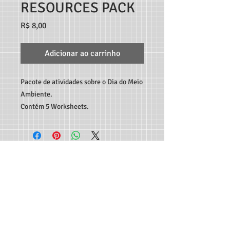
RESOURCES PACK
Preço
R$ 8,00
Adicionar ao carrinho
Pacote de atividades sobre o Dia do Meio
Ambiente.
Contém 5 Worksheets.
TEACHER MARCO ANDRÉ RECURSOS DIGITAIS - RUA
C189, 65, JARDIM AMÉRICA, GOIÂNIA-GO, CEP:
74.265-
300
CONTATO:
62 982933115
-
professormarcoandre@gmail.com
As entregas dos produtos são feitas de forma automática
em seu e-mail e disponibilizadas para download - Não