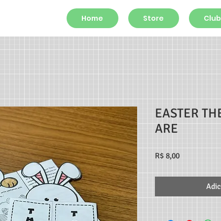
Home
Store
Club
EASTER TH
ARE
Preço
R$ 8,00
Adic