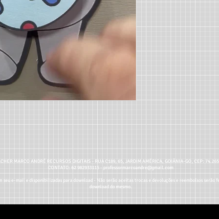
CHER MARCO ANDRÉ RECURSOS DIGITAIS - RUA C189, 65, JARDIM AMÉRICA, GOIÂNIA-GO, CEP: 74.26
CONTATO: 62 982933115 -
professormarcoandre@gmail.com
 seu e-mail e disponibilizadas para download - Não serão aceitas trocas e devoluções e reembolsos serão fe
download do mesmo.