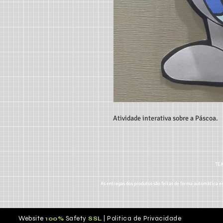
Atividade interativa sobre a Páscoa.
TEA
As entregas dos produtos são feitas de forma automática em
Website
Safety
|
Politica de Privacidade
100%
S
SL