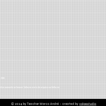
5-300
itos somente se houver falha no envio do arquivo ou falha no
2024 by Teacher Marco André - created by
volpestudio
©