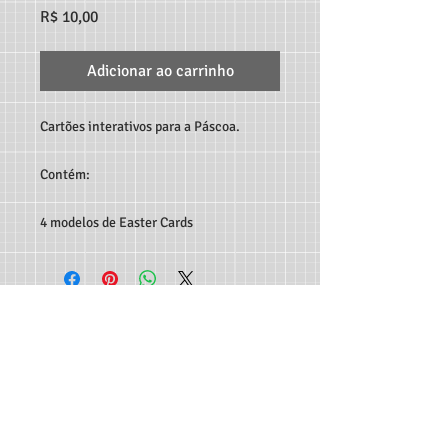
Preço
R$ 10,00
Adicionar ao carrinho
Cartões interativos para a Páscoa.
Contém:
4 modelos de Easter Cards
TEACHER MARCO ANDRÉ RECURSOS DIGITAIS - RUA
C189, 65, JARDIM AMÉRICA, GOIÂNIA-GO, CEP:
74.265-
300
CONTATO:
62 982933115
-
professormarcoandre@gmail.com
As entregas dos produtos são feitas de forma automática