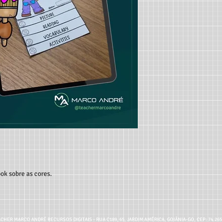
ook sobre as cores.
CHER MARCO ANDRÉ RECURSOS DIGITAIS - RUA C189, 65, JARDIM AMÉRICA, GOIÂNIA-GO, CEP: 74.26