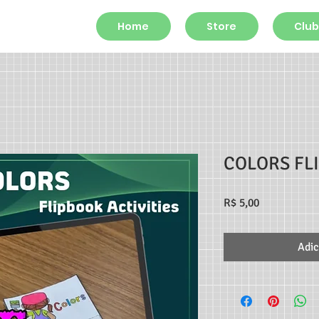
Home
Store
Club
COLORS FL
Preço
R$ 5,00
Adic