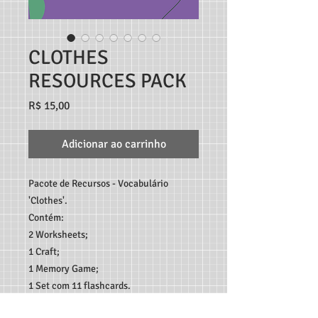
CLOTHES
RESOURCES PACK
Preço
R$ 15,00
Adicionar ao carrinho
Pacote de Recursos - Vocabulário
'Clothes'.
Contém:
2 Worksheets;
1 Craft;
1 Memory Game;
1 Set com 11 flashcards.