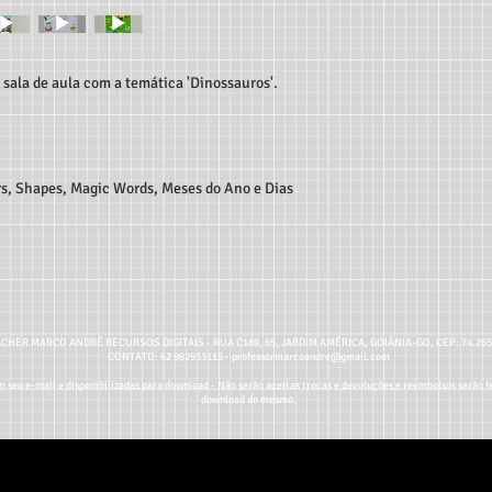
 sala de aula com a temática 'Dinossauros'.
rs, Shapes, Magic Words, Meses do Ano e Dias
CHER MARCO ANDRÉ RECURSOS DIGITAIS - RUA C189, 65, JARDIM AMÉRICA, GOIÂNIA-GO, CEP: 74.26
CONTATO: 62 982933115 -
professormarcoandre@gmail.com
 seu e-mail e disponibilizadas para download - Não serão aceitas trocas e devoluções e reembolsos serão fe
download do mesmo.