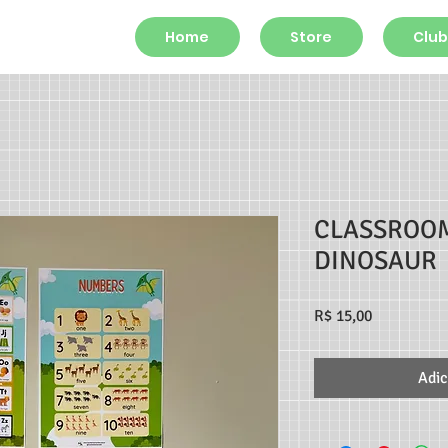
Home
Store
Club
CLASSROOM
DINOSAUR
Preço
R$ 15,00
Adic