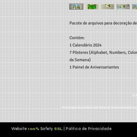
Pacote de arquivos para decoração de
Contém:
1 Calendário 2024
7 Pôsteres (Alphabet, Numbers, Colo
da Semana)
1 Painel de Aniversariantes
TEA
As entregas dos produtos são feitas de forma automática em
Website
Safety
|
Politica de Privacidade
100%
S
SL