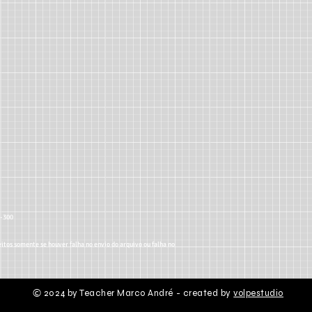
5-300
itos somente se houver falha no envio do arquivo ou falha no
2024 by Teacher Marco André - created by
volpestudio
©