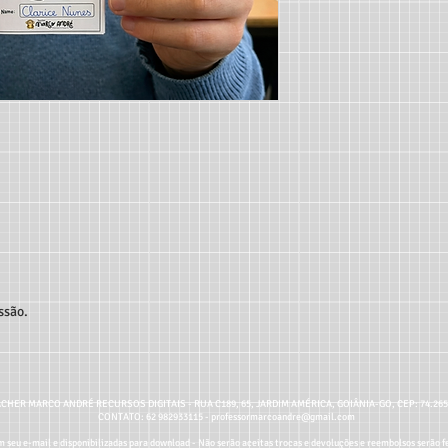
ssão.
CHER MARCO ANDRÉ RECURSOS DIGITAIS - RUA C189, 65, JARDIM AMÉRICA, GOIÂNIA-GO, CEP: 74.26
CONTATO: 62 982933115 -
professormarcoandre@gmail.com
 seu e-mail e disponibilizadas para download - Não serão aceitas trocas e devoluções e reembolsos serão fe