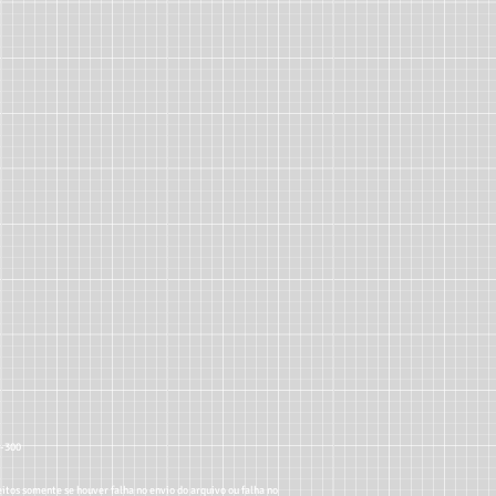
5-300
itos somente se houver falha no envio do arquivo ou falha no