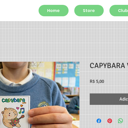
Home
Store
Club
CAPYBARA 
Preço
R$ 5,00
Adic