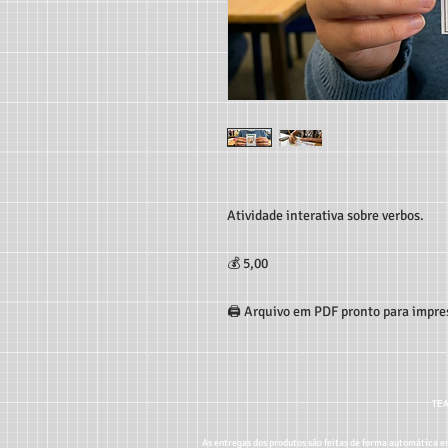
Atividade interativa sobre verbos.
💰 5,00
🖨️ Arquivo em PDF pronto para impre
TEA
As entregas dos produtos são feitas de forma automática em