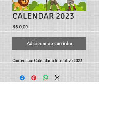
CALENDAR 2023
Preço
R$ 0,00
Adicionar ao carrinho
Contém um Calendário Interativo 2023.
TEACHER MARCO ANDRÉ RECURSOS DIGITAIS - RUA
C189, 65, JARDIM AMÉRICA, GOIÂNIA-GO, CEP:
74.265-
300
CONTATO:
62 982933115
-
professormarcoandre@gmail.com
As entregas dos produtos são feitas de forma automática
em seu e-mail e disponibilizadas para download - Não