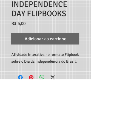
INDEPENDENCE
DAY FLIPBOOKS
Preço
R$ 5,00
Adicionar ao carrinho
Atividade interativa no formato Flipbook
sobre o Dia da Independência do Brasil.
TEACHER MARCO ANDRÉ RECURSOS DIGITAIS - RUA
C189, 65, JARDIM AMÉRICA, GOIÂNIA-GO, CEP:
74.265-
300
CONTATO:
62 982933115
-
professormarcoandre@gmail.com
As entregas dos produtos são feitas de forma automática