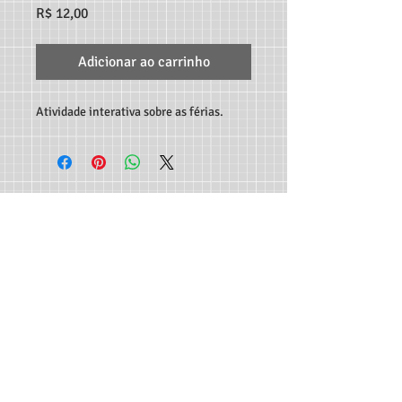
Preço
R$ 12,00
Adicionar ao carrinho
Atividade interativa sobre as férias.
TEACHER MARCO ANDRÉ RECURSOS DIGITAIS - RUA
C189, 65, JARDIM AMÉRICA, GOIÂNIA-GO, CEP:
74.265-
300
CONTATO:
62 982933115
-
professormarcoandre@gmail.com
As entregas dos produtos são feitas de forma automática
em seu e-mail e disponibilizadas para download - Não
serão aceitas trocas e devoluções e reembolsos serão feitos
somente se houver falha no envio do arquivo ou falha no
download do mesmo.